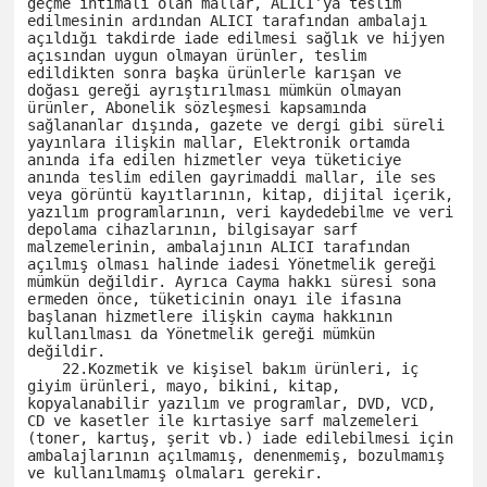
geçme ihtimali olan mallar, ALICI’ya teslim 
edilmesinin ardından ALICI tarafından ambalajı 
açıldığı takdirde iade edilmesi sağlık ve hijyen 
açısından uygun olmayan ürünler, teslim 
edildikten sonra başka ürünlerle karışan ve 
doğası gereği ayrıştırılması mümkün olmayan 
ürünler, Abonelik sözleşmesi kapsamında 
sağlananlar dışında, gazete ve dergi gibi süreli 
yayınlara ilişkin mallar, Elektronik ortamda 
anında ifa edilen hizmetler veya tüketiciye 
anında teslim edilen gayrimaddi mallar, ile ses 
veya görüntü kayıtlarının, kitap, dijital içerik, 
yazılım programlarının, veri kaydedebilme ve veri 
depolama cihazlarının, bilgisayar sarf 
malzemelerinin, ambalajının ALICI tarafından 
açılmış olması halinde iadesi Yönetmelik gereği 
mümkün değildir. Ayrıca Cayma hakkı süresi sona 
ermeden önce, tüketicinin onayı ile ifasına 
başlanan hizmetlere ilişkin cayma hakkının 
kullanılması da Yönetmelik gereği mümkün 
değildir.

    22.Kozmetik ve kişisel bakım ürünleri, iç 
giyim ürünleri, mayo, bikini, kitap, 
kopyalanabilir yazılım ve programlar, DVD, VCD, 
CD ve kasetler ile kırtasiye sarf malzemeleri 
(toner, kartuş, şerit vb.) iade edilebilmesi için 
ambalajlarının açılmamış, denenmemiş, bozulmamış 
ve kullanılmamış olmaları gerekir. 
