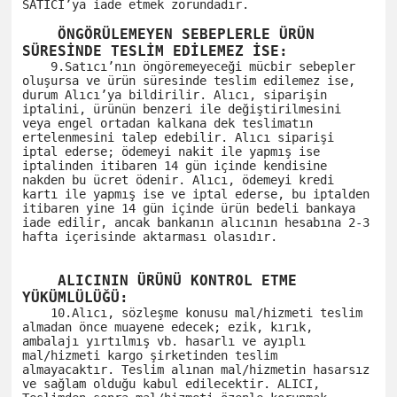
SATICI’ya iade etmek zorundadır. 

    ÖNGÖRÜLEMEYEN SEBEPLERLE ÜRÜN 
SÜRESİNDE TESLİM EDİLEMEZ İSE:
    9.Satıcı’nın öngöremeyeceği mücbir sebepler 
oluşursa ve ürün süresinde teslim edilemez ise, 
durum Alıcı’ya bildirilir. Alıcı, siparişin 
iptalini, ürünün benzeri ile değiştirilmesini 
veya engel ortadan kalkana dek teslimatın 
ertelenmesini talep edebilir. Alıcı siparişi 
iptal ederse; ödemeyi nakit ile yapmış ise 
iptalinden itibaren 14 gün içinde kendisine 
nakden bu ücret ödenir. Alıcı, ödemeyi kredi 
kartı ile yapmış ise ve iptal ederse, bu iptalden 
itibaren yine 14 gün içinde ürün bedeli bankaya 
iade edilir, ancak bankanın alıcının hesabına 2-3 
hafta içerisinde aktarması olasıdır. 

    ALICININ ÜRÜNÜ KONTROL ETME 
YÜKÜMLÜLÜĞÜ: 
    10.Alıcı, sözleşme konusu mal/hizmeti teslim 
almadan önce muayene edecek; ezik, kırık, 
ambalajı yırtılmış vb. hasarlı ve ayıplı 
mal/hizmeti kargo şirketinden teslim 
almayacaktır. Teslim alınan mal/hizmetin hasarsız 
ve sağlam olduğu kabul edilecektir. ALICI, 