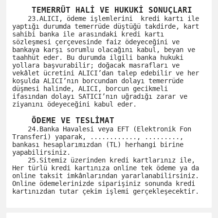
    TEMERRÜT HALİ VE HUKUKİ SONUÇLARI
    23.ALICI, ödeme işlemlerini  kredi kartı ile 
yaptığı durumda temerrüde düştüğü takdirde, kart 
sahibi banka ile arasındaki kredi kartı 
sözleşmesi çerçevesinde faiz ödeyeceğini ve 
bankaya karşı sorumlu olacağını kabul, beyan ve 
taahhüt eder. Bu durumda ilgili banka hukuki 
yollara başvurabilir; doğacak masrafları ve 
vekâlet ücretini ALICI’dan talep edebilir ve her 
koşulda ALICI’nın borcundan dolayı temerrüde 
düşmesi halinde, ALICI, borcun gecikmeli 
ifasından dolayı SATICI’nın uğradığı zarar ve 
ziyanını ödeyeceğini kabul eder. 

    ÖDEME VE TESLİMAT
    24.Banka Havalesi veya EFT (Elektronik Fon 
Transferi) yaparak, ............, ........., 
bankası hesaplarımızdan (TL) herhangi birine 
yapabilirsiniz.

    25.Sitemiz üzerinden kredi kartlarınız ile, 
Her türlü kredi kartınıza online tek ödeme ya da 
online taksit imkânlarından yararlanabilirsiniz. 
Online ödemelerinizde siparişiniz sonunda kredi 