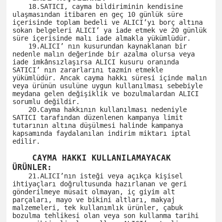
    18.SATICI, cayma bildiriminin kendisine 
ulaşmasından itibaren en geç 10 günlük süre 
içerisinde toplam bedeli ve ALICI’yı borç altına 
sokan belgeleri ALICI’ ya iade etmek ve 20 günlük 
süre içerisinde malı iade almakla yükümlüdür.

    19.ALICI’ nın kusurundan kaynaklanan bir 
nedenle malın değerinde bir azalma olursa veya 
iade imkânsızlaşırsa ALICI kusuru oranında 
SATICI’ nın zararlarını tazmin etmekle 
yükümlüdür. Ancak cayma hakkı süresi içinde malın 
veya ürünün usulüne uygun kullanılması sebebiyle 
meydana gelen değişiklik ve bozulmalardan ALICI 
sorumlu değildir. 

    20.Cayma hakkının kullanılması nedeniyle 
SATICI tarafından düzenlenen kampanya limit 
tutarının altına düşülmesi halinde kampanya 
kapsamında faydalanılan indirim miktarı iptal 
edilir.

    CAYMA HAKKI KULLANILAMAYACAK 
ÜRÜNLER: 
    21.ALICI’nın isteği veya açıkça kişisel 
ihtiyaçları doğrultusunda hazırlanan ve geri 
gönderilmeye müsait olmayan, iç giyim alt 
parçaları, mayo ve bikini altları, makyaj 
malzemeleri, tek kullanımlık ürünler, çabuk 
bozulma tehlikesi olan veya son kullanma tarihi 