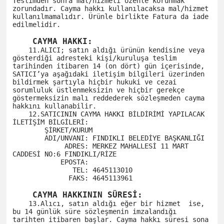
Teslimden sonra mal/hizmeti özenle korunmak 
zorundadır. Cayma hakkı kullanılacaksa mal/hizmet 
kullanılmamalıdır. Ürünle birlikte Fatura da iade 
edilmelidir.

    CAYMA HAKKI:
    11.ALICI; satın aldığı ürünün kendisine veya 
gösterdiği adresteki kişi/kuruluşa teslim 
tarihinden itibaren 14 (on dört) gün içerisinde, 
SATICI’ya aşağıdaki iletişim bilgileri üzerinden 
bildirmek şartıyla hiçbir hukuki ve cezai 
sorumluluk üstlenmeksizin ve hiçbir gerekçe 
göstermeksizin malı reddederek sözleşmeden cayma 
hakkını kullanabilir.

    12.SATICININ CAYMA HAKKI BİLDİRİMİ YAPILACAK 
İLETİŞİM BİLGİLERİ:

        ŞİRKET/KURUM 

        ADI/UNVANI: FINDIKLI BELEDİYE BAŞKANLIĞI

             ADRES: MERKEZ MAHALLESİ 11 MART 
CADDESİ NO:6 FINDIKLI/RİZE

            EPOSTA: 

               TEL: 4645113010

              FAKS: 4645113961

    CAYMA HAKKININ SÜRESİ:
    13.Alıcı, satın aldığı eğer bir hizmet  ise, 
bu 14 günlük süre sözleşmenin imzalandığı 
tarihten itibaren başlar. Cayma hakkı süresi sona 