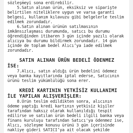
sözleşmeyi sona erdirebilir. 

    5.Satın alınan ürün, eksiksiz ve siparişte 
belirtilen niteliklere uygun ve varsa garanti 
belgesi, kullanım kılavuzu gibi belgelerle teslim 
edilmek zorundadır. 

    6.Satın alınan ürünün satılmasının 
imkânsızlaşması durumunda, satıcı bu durumu 
öğrendiğinden itibaren 3 gün içinde yazılı olarak 
alıcıya bu durumu bildirmek zorundadır. 14 gün 
içinde de toplam bedel Alıcı’ya iade edilmek 
zorundadır. 

    SATIN ALINAN ÜRÜN BEDELİ ÖDENMEZ 
İSE:
    7.Alıcı, satın aldığı ürün bedelini ödemez 
veya banka kayıtlarında iptal ederse, Satıcının 
ürünü teslim yükümlülüğü sona erer.

    KREDİ KARTININ YETKİSİZ KULLANIMI 
İLE YAPILAN ALIŞVERİŞLER:
    8.Ürün teslim edildikten sonra, alıcının 
ödeme yaptığı kredi kartının yetkisiz kişiler 
tarafından haksız olarak kullanıldığı tespit 
edilirse ve satılan ürün bedeli ilgili banka veya 
finans kuruluşu tarafından Satıcı'ya ödenmez ise, 
Alıcı, sözleşme konusu ürünü 3 gün içerisinde 
nakliye gideri SATICI’ya ait olacak şekilde 