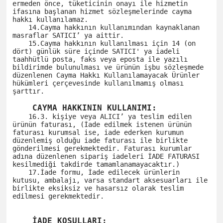
ermeden önce, tüketicinin onayı ile hizmetin 
ifasına başlanan hizmet sözleşmelerinde cayma 
hakkı kullanılamaz. 

    14.Cayma hakkının kullanımından kaynaklanan 
masraflar SATICI’ ya aittir.

    15.Cayma hakkının kullanılması için 14 (on 
dört) günlük süre içinde SATICI' ya iadeli 
taahhütlü posta, faks veya eposta ile yazılı 
bildirimde bulunulması ve ürünün işbu sözleşmede 
düzenlenen Cayma Hakkı Kullanılamayacak Ürünler 
hükümleri çerçevesinde kullanılmamış olması 
şarttır. 

    CAYMA HAKKININ KULLANIMI:
    16.3. kişiye veya ALICI’ ya teslim edilen 
ürünün faturası, (İade edilmek istenen ürünün 
faturası kurumsal ise, iade ederken kurumun 
düzenlemiş olduğu iade faturası ile birlikte 
gönderilmesi gerekmektedir. Faturası kurumlar 
adına düzenlenen sipariş iadeleri İADE FATURASI 
kesilmediği takdirde tamamlanamayacaktır.)

    17.İade formu, İade edilecek ürünlerin 
kutusu, ambalajı, varsa standart aksesuarları ile 
birlikte eksiksiz ve hasarsız olarak teslim 
edilmesi gerekmektedir.

    İADE KOŞULLARI: