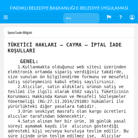
FINDIKLI BELEDİYE BAŞKANLIĞI E-BELEDİYE UYGULAMASI
İptal İade Bilgisi
TÜKETİCİ HAKLARI – CAYMA – İPTAL İADE 
KOŞULLARI
    GENEL:
    1.Kullanmakta olduğunuz web sitesi üzerinden 
elektronik ortamda sipariş verdiğiniz takdirde, 
size sunulan ön bilgilendirme formunu ve mesafeli 
satış sözleşmesini kabul etmiş sayılırsınız.

    2.Alıcılar, satın aldıkları ürünün satış ve 
teslimi ile ilgili olarak 6502 sayılı Tüketicinin 
Korunması Hakkında Kanun ve Mesafeli Sözleşmeler 
Yönetmeliği (RG:27.11.2014/29188) hükümleri ile 
yürürlükteki diğer yasalara tabidir. 

    3.Ürün sevkiyat masrafı olan kargo ücretleri 
alıcılar tarafından ödenecektir.

    4.Satın alınan her bir ürün, 30 günlük yasal 
süreyi aşmamak kaydı ile  alıcının gösterdiği 
adresteki kişi ve/veya kuruluşa teslim edilir. Bu 
süre içinde ürün teslim edilmez ise,  Alıcılar 